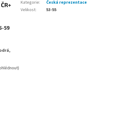
Kategorie
:
Česká reprezentace
 ČR+
Velikost
:
53-55
55-59
odrá,
rohlédnout)