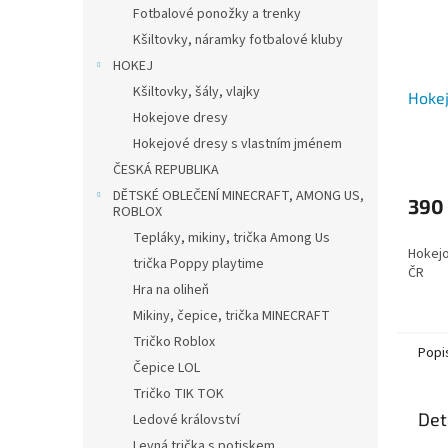
Fotbalové ponožky a trenky
Kšiltovky, náramky fotbalové kluby
HOKEJ
Kšiltovky, šály, vlajky
Hokej
Hokejove dresy
Hokejové dresy s vlastním jménem
ČESKÁ REPUBLIKA
DĚTSKÉ OBLEČENÍ MINECRAFT, AMONG US,
390
ROBLOX
Tepláky, mikiny, trička Among Us
Hokejo
trička Poppy playtime
ČR
Hra na oliheň
Mikiny, čepice, trička MINECRAFT
Tričko Roblox
Popi
Čepice LOL
Tričko TIK TOK
Det
Ledové království
Levná trička s potiskem