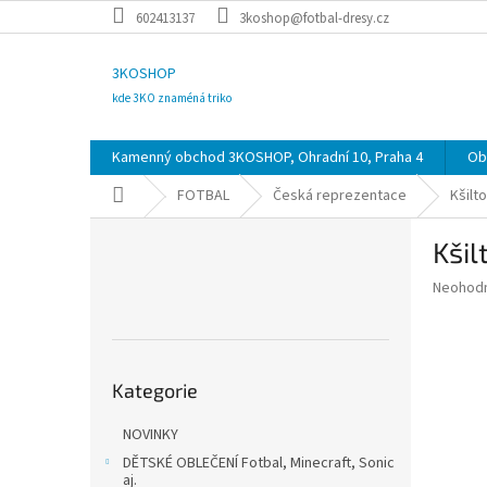
Přejít
602413137
3koshop@fotbal-dresy.cz
na
obsah
3KOSHOP
kde 3KO znaméná triko
Kamenný obchod 3KOSHOP, Ohradní 10, Praha 4
Ob
Domů
FOTBAL
Česká reprezentace
Kšilt
P
Kšil
o
s
Průměr
Neohod
t
hodnoce
r
produkt
a
je
Přeskočit
0,0
n
Kategorie
kategorie
z
n
5
í
hvězdič
NOVINKY
p
DĚTSKÉ OBLEČENÍ Fotbal, Minecraft, Sonic
a
aj.