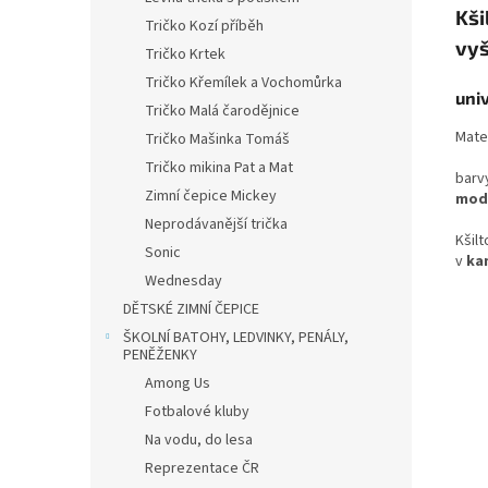
Kši
Tričko Kozí příběh
vyš
Tričko Krtek
Tričko Křemílek a Vochomůrka
uni
Tričko Malá čarodějnice
Mate
Tričko Mašinka Tomáš
Tričko mikina Pat a Mat
barv
Zimní čepice Mickey
modr
Neprodávanější trička
Kšil
Sonic
v
ka
Wednesday
DĚTSKÉ ZIMNÍ ČEPICE
ŠKOLNÍ BATOHY, LEDVINKY, PENÁLY,
PENĚŽENKY
Among Us
Fotbalové kluby
Na vodu, do lesa
Reprezentace ČR