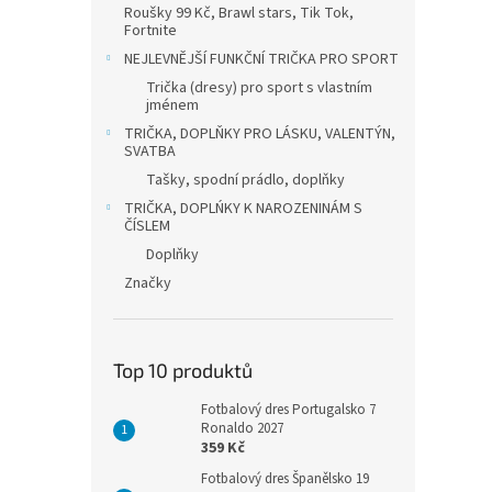
Roušky 99 Kč, Brawl stars, Tik Tok,
Fortnite
NEJLEVNĚJŠÍ FUNKČNÍ TRIČKA PRO SPORT
Trička (dresy) pro sport s vlastním
jménem
TRIČKA, DOPLŇKY PRO LÁSKU, VALENTÝN,
SVATBA
Tašky, spodní prádlo, doplňky
TRIČKA, DOPLŃKY K NAROZENINÁM S
ČÍSLEM
Doplňky
Značky
Top 10 produktů
Fotbalový dres Portugalsko 7
Ronaldo 2027
359 Kč
Fotbalový dres Španělsko 19