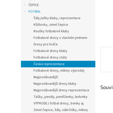
n
ČEPICE
e
FOTBAL
l
Šály,tašky kluby, reprezentace
Kšiltovky, zimní čepice
Roušky fotbalové kluby
Fotbalové dresy s vlastním jménem
Dresy pro hráče
Fotbalové dresy kluby
Fotbalové dresy státy
Česká reprezentace
Fotbalové dresy, mikiny výprodej
Nejprodávanější
Nejprodávanější dresy kluby
Souvi
Nejprodávanější dresy reprezentace
Tašky, penály, peněženky, ledvinky
VÝPRODEJ fotbal dresy, trenky aj.
Zimní čepice, šály, nákrčníky, mikiny