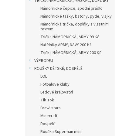
TRIČKA NÁMOŘNICKÁ, MASKÁČ, DOPLŇKY
Námořnické čepice, spodní prádlo
Námořnické tašky, batohy, pytle, vlajky
Námořnická trička, doplňky s vlastním
textem
Trička NÁMOŘNICKÁ, ARMY 99 Kč
Nátělníky ARMY, NAVY 200 Kč
Trička NÁMOŘNICKÁ, ARMY 200 Kč
VÝPRODEJ
ROUŠKY DĚTSKÉ, DOSPĚLÉ
LOL
Fotbalové kluby
Ledové království
Tik Tok
Brawl stars
Minecraft
Dospělé
Rouška Superman mini