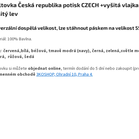
ltovka Česká republika potisk CZECH +vyšitá vlajka
itý lev
verzální dospělá velikost, lze stáhnout páskem na velikost 
riál: 100% Bavlna.
y:
červená,
bílá, béžová, tmavě modrá (navy), černá, zelená,světle m
á, růžová, šedá
tovku si můžete
objednat online
, termín dodání do 5 dní nebo zakoupit (p
menném obchodě
3KOSHOP, Ohradní 10, Praha 4
.