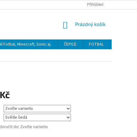
Přihlášení
NÁKUPNÍ
Prázdný košík
KOŠÍK
Fotbal, Minecraft, Sonic aj.
ČEPICE
FOTBAL
HOKEJ
 Kč
oručit do:
Zvolte variantu