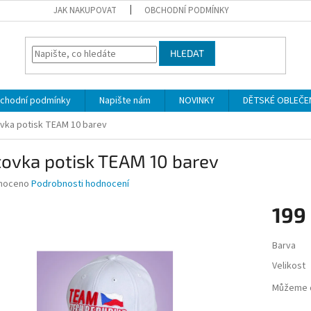
JAK NAKUPOVAT
OBCHODNÍ PODMÍNKY
HLEDAT
chodní podmínky
Napište nám
NOVINKY
DĚTSKÉ OBLEČENÍ 
ovka potisk TEAM 10 barev
tovka potisk TEAM 10 barev
né
noceno
Podrobnosti hodnocení
ní
199
u
Měrná
Barva
cena:
Velikost
ek.
Můžeme d