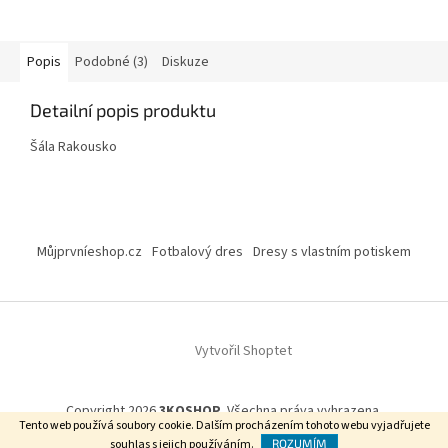
Popis
Podobné (3)
Diskuze
Detailní popis produktu
Šála Rakousko
Z
á
Můjprvníeshop.cz
Fotbalový dres
Dresy s vlastním potiskem
p
a
t
í
Vytvořil Shoptet
Copyright 2026
3KOSHOP
. Všechna práva vyhrazena.
Tento web používá soubory cookie. Dalším procházením tohoto webu vyjadřujete
souhlas s jejich používáním.
ROZUMÍM