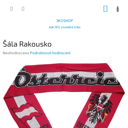
Přejít
NÁKUP
na
obsah
KOŠÍK
3KOSHOP
kde 3KO znaméná triko
Šála Rakousko
Průměrné
Neohodnoceno
Podrobnosti hodnocení
hodnocení
produktu
je
0,0
z
5
hvězdiček.