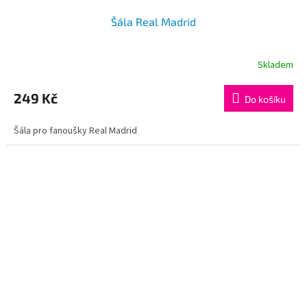
Šála Real Madrid
Skladem
Průměrné
hodnocení
produktu
249 Kč
Do košíku
je
5,0
Šála pro fanoušky Real Madrid
z
5
hvězdiček.