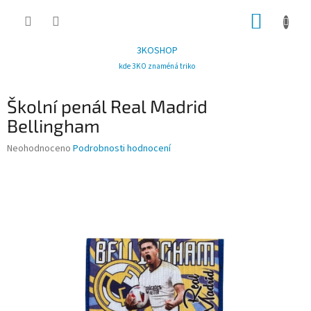
Přejít
NÁKUP
na
obsah
KOŠÍK
3KOSHOP
kde 3KO znaméná triko
Školní penál Real Madrid
Bellingham
Průměrné
Neohodnoceno
Podrobnosti hodnocení
hodnocení
produktu
je
0,0
z
5
hvězdiček.