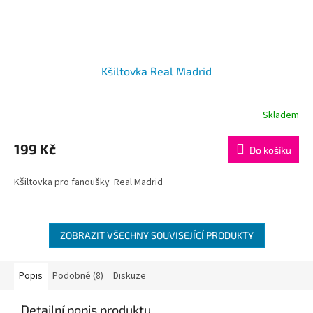
Kšiltovka Real Madrid
Skladem
Průměrné
hodnocení
produktu
199 Kč
Do košíku
je
1,0
Kšiltovka pro fanoušky Real Madrid
z
5
hvězdiček.
ZOBRAZIT VŠECHNY SOUVISEJÍCÍ PRODUKTY
Popis
Podobné (8)
Diskuze
Detailní popis produktu