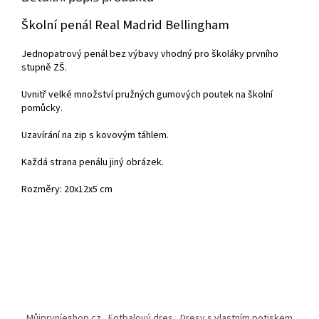
Školní penál Real Madrid Bellingham
Jednopatrový penál bez výbavy vhodný pro školáky prvního
stupně ZŠ.
Uvnitř velké množství pružných gumových poutek na školní
pomůcky.
Uzavírání na zip s kovovým táhlem.
Každá strana penálu jiný obrázek.
Rozměry: 20x12x5 cm
Z
á
Můjprvníeshop.cz
Fotbalový dres
Dresy s vlastním potiskem