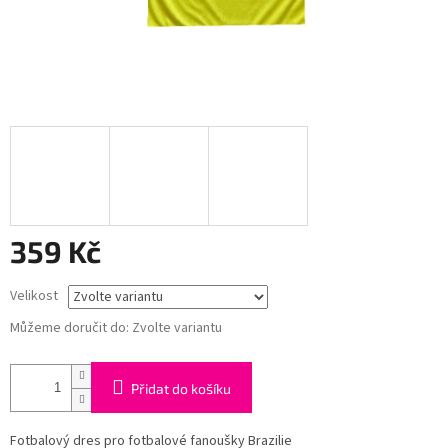
359 Kč
Měrná
Velikost
cena:
Můžeme doručit do:
Zvolte variantu
Přidat do košíku
Fotbalový dres pro fotbalové fanoušky Brazilie