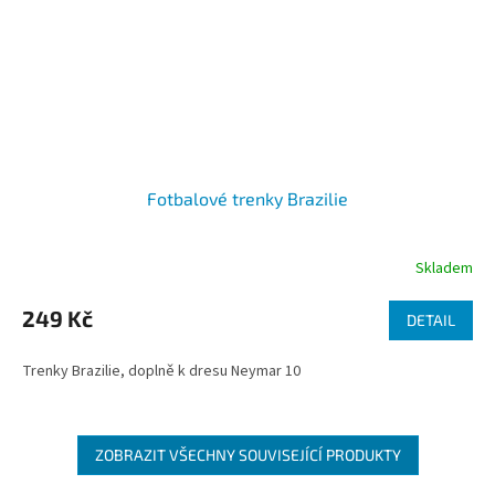
Fotbalové trenky Brazilie
Skladem
Průměrné
hodnocení
produktu
249 Kč
DETAIL
je
5,0
Trenky Brazilie, doplně k dresu Neymar 10
z
5
hvězdiček.
ZOBRAZIT VŠECHNY SOUVISEJÍCÍ PRODUKTY