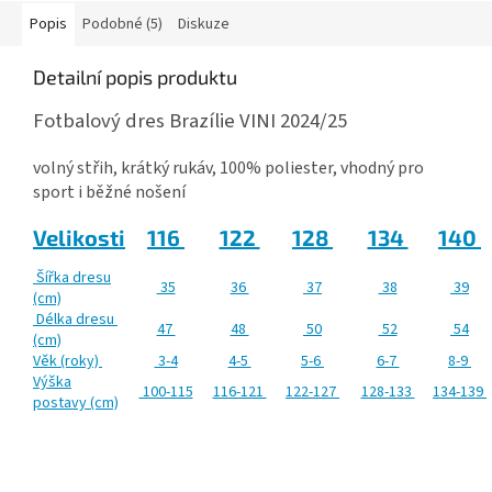
Popis
Podobné (5)
Diskuze
Detailní popis produktu
Fotbalový dres Brazílie VINI 2024/25
volný střih, krátký rukáv, 100% poliester, vhodný pro
sport i běžné nošení
Velikosti
116
122
128
134
140
Šířka dresu
35
36
37
38
39
(cm)
Délka dresu
47
48
50
52
54
(cm)
Věk (roky)
3-4
4-5
5-6
6-7
8-9
Výška
100-115
116-121
122-127
128-133
134-139
postavy (cm)