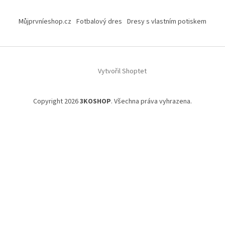
Z
á
Můjprvníeshop.cz
Fotbalový dres
Dresy s vlastním potiskem
p
a
t
í
Vytvořil Shoptet
Copyright 2026
3KOSHOP
. Všechna práva vyhrazena.