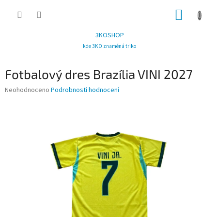
Přejít
NÁKUP
na
obsah
KOŠÍK
3KOSHOP
kde 3KO znaméná triko
Fotbalový dres Brazília VINI 2027
Průměrné
Neohodnoceno
Podrobnosti hodnocení
hodnocení
produktu
je
0,0
z
5
hvězdiček.