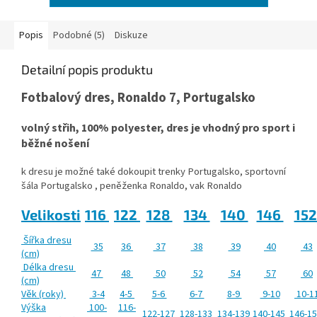
Popis
Podobné (5)
Diskuze
Detailní popis produktu
Fotbalový dres, Ronaldo 7, Portugalsko
volný střih, 100% polyester, dres je vhodný pro sport i
běžné nošení
k dresu je možné také dokoupit trenky Portugalsko, sportovní
šála Portugalsko , peněženka Ronaldo, vak Ronaldo
Velikosti
116
122
128
134
140
146
15
Šířka dresu
35
36
37
38
39
40
43
(cm)
Délka dresu
47
48
50
52
54
57
60
(cm)
Věk (roky)
3-4
4-5
5-6
6-7
8-9
9-10
10-1
Výška
100-
116-
122-127
128-133
134-139
140-145
146-1