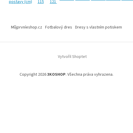
postavy (cm)
115
121
Z
á
Můjprvníeshop.cz
Fotbalový dres
Dresy s vlastním potiskem
p
a
t
í
Vytvořil Shoptet
Copyright 2026
3KOSHOP
. Všechna práva vyhrazena.