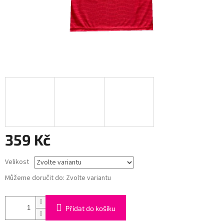
359 Kč
Měrná
Velikost
cena:
Můžeme doručit do:
Zvolte variantu
Přidat do košíku