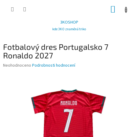
Přejít
NÁKUP
na
obsah
KOŠÍK
3KOSHOP
kde 3KO znaméná triko
Fotbalový dres Portugalsko 7
Ronaldo 2027
Průměrné
Neohodnoceno
Podrobnosti hodnocení
hodnocení
produktu
je
0,0
z
5
hvězdiček.