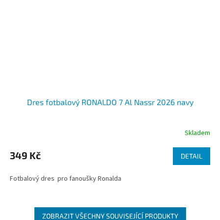
Dres fotbalový RONALDO 7 Al Nassr 2026 navy
Skladem
Průměrné
hodnocení
produktu
349 Kč
DETAIL
je
4,0
Fotbalový dres pro fanoušky Ronalda
z
5
hvězdiček.
ZOBRAZIT VŠECHNY SOUVISEJÍCÍ PRODUKTY