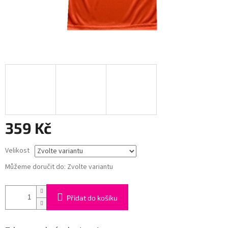
359 Kč
Měrná
Velikost
cena:
Můžeme doručit do:
Zvolte variantu
Přidat do košíku