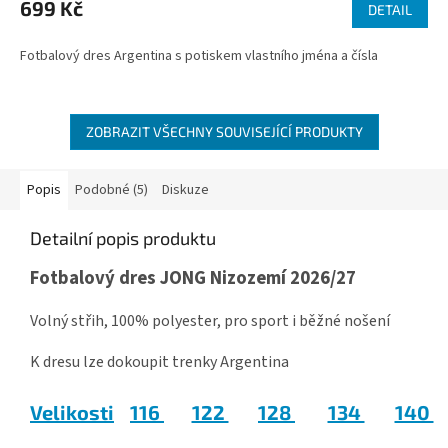
produktu
699 Kč
DETAIL
je
3,0
Fotbalový dres Argentina s potiskem vlastního jména a čísla
z
5
hvězdiček.
ZOBRAZIT VŠECHNY SOUVISEJÍCÍ PRODUKTY
Popis
Podobné (5)
Diskuze
Detailní popis produktu
Fotbalový dres JONG Nizozemí 2026/27
V
olný střih, 100% polyester, pro sport i běžné nošení
K dresu lze dokoupit trenky Argentina
Velikosti
116
122
128
134
140