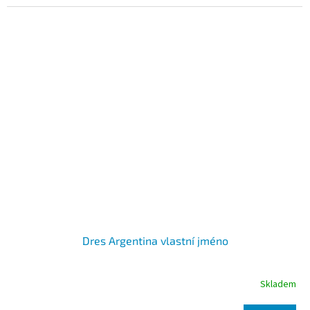
Dres Argentina vlastní jméno
Skladem
Průměrné
hodnocení