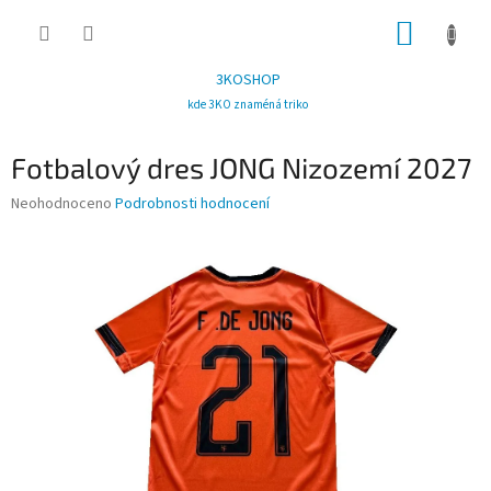
Přejít
NÁKUP
na
obsah
KOŠÍK
3KOSHOP
kde 3KO znaméná triko
Fotbalový dres JONG Nizozemí 2027
Průměrné
Neohodnoceno
Podrobnosti hodnocení
hodnocení
produktu
je
0,0
z
5
hvězdiček.