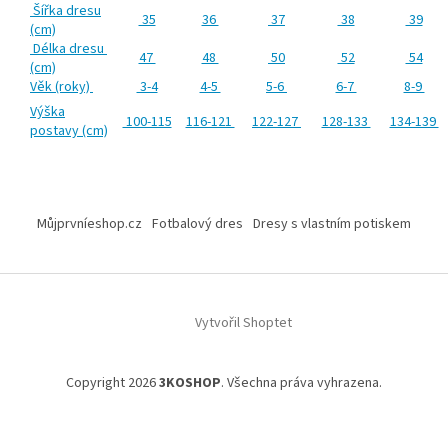
Šířka dresu
35
36
37
38
39
(cm)
Délka dresu
47
48
50
52
54
(cm)
Věk (roky)
3-4
4-5
5-6
6-7
8-9
Výška
100-115
116-121
122-127
128-133
134-139
postavy (cm)
Z
á
Můjprvníeshop.cz
Fotbalový dres
Dresy s vlastním potiskem
p
a
t
í
Vytvořil Shoptet
Copyright 2026
3KOSHOP
. Všechna práva vyhrazena.