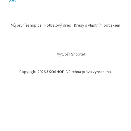
(cm)
Z
á
Můjprvníeshop.cz
Fotbalový dres
Dresy s vlastním potiskem
p
a
t
í
Vytvořil Shoptet
Copyright 2026
3KOSHOP
. Všechna práva vyhrazena.