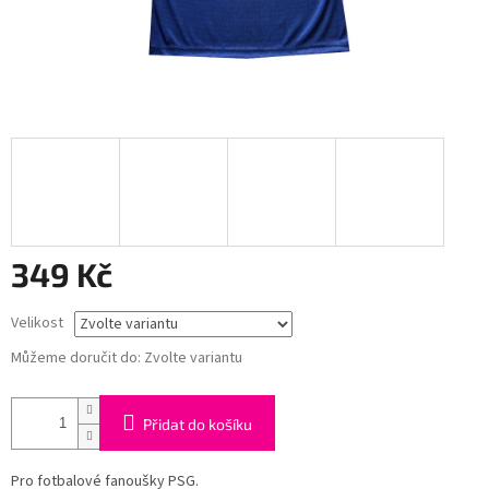
349 Kč
Měrná
Velikost
cena:
Můžeme doručit do:
Zvolte variantu
Přidat do košíku
Pro fotbalové fanoušky PSG.