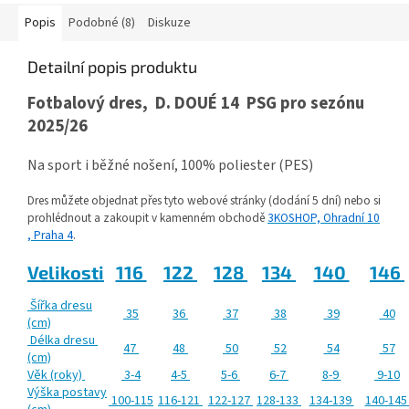
Popis
Podobné (8)
Diskuze
Detailní popis produktu
Fotbalový dres, D. DOUÉ 14 PSG pro sezónu
2025/26
Na sport i běžné nošení, 100% poliester (PES)
Dres můžete objednat přes tyto webové stránky (dodání 5 dní) nebo si
prohlédnout a zakoupit v kamenném obchodě
3KOSHOP, Ohradní 10
, Praha 4
.
Velikosti
116
122
128
134
140
146
Šířka dresu
35
36
37
38
39
40
(cm)
Délka dresu
47
48
50
52
54
57
(cm)
Věk (roky)
3-4
4-5
5-6
6-7
8-9
9-10
Výška postavy
100-115
116-121
122-127
128-133
134-139
140-14