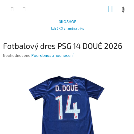
Přejít
NÁKUP
na
obsah
KOŠÍK
3KOSHOP
kde 3KO znaméná triko
Fotbalový dres PSG 14 DOUÉ 2026
Průměrné
Neohodnoceno
Podrobnosti hodnocení
hodnocení
produktu
je
0,0
z
5
hvězdiček.