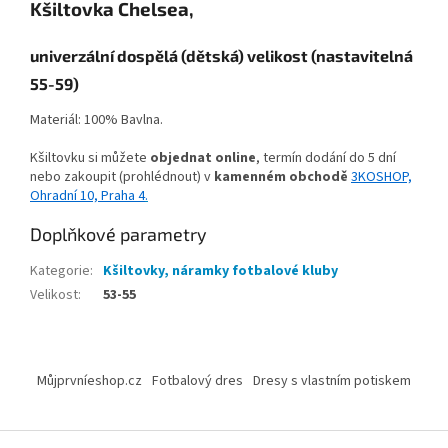
Kšiltovka Chelsea,
univerzální dospělá (dětská) velikost (nastavitelná
55-59)
Materiál: 100% Bavlna.
Kšiltovku si můžete
objednat online
, termín dodání do 5 dní
nebo zakoupit (prohlédnout) v
kamenném obchodě
3KOSHOP,
Ohradní 10, Praha 4
.
Doplňkové parametry
Kategorie
:
Kšiltovky, náramky fotbalové kluby
Velikost
:
53-55
Z
á
Můjprvníeshop.cz
Fotbalový dres
Dresy s vlastním potiskem
p
a
t