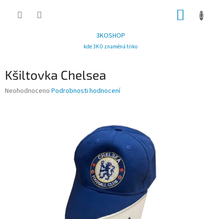
Přejít
NÁKUP
na
obsah
KOŠÍK
3KOSHOP
kde 3KO znaméná triko
Kšiltovka Chelsea
Průměrné
Neohodnoceno
Podrobnosti hodnocení
hodnocení
produktu
je
0,0
z
5
hvězdiček.