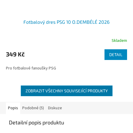
Fotbalový dres PSG 10 O.DEMBÉLÉ 2026
Skladem
Průměrné
hodnocení
produktu
349 Kč
DETAIL
je
5,0
Pro fotbalové fanoušky PSG
z
5
hvězdiček.
ZOBRAZIT VŠECHNY SOUVISEJÍCÍ PRODUKTY
Popis
Podobné (5)
Diskuze
Detailní popis produktu