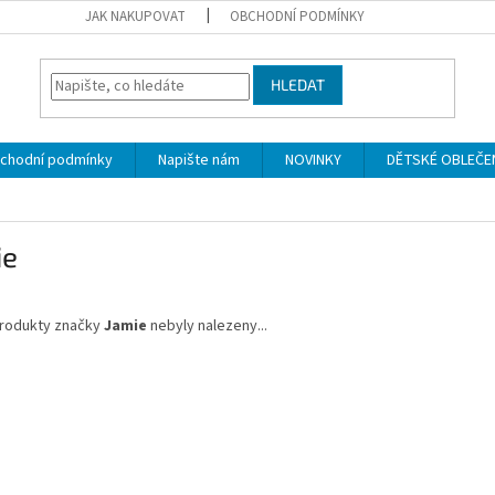
JAK NAKUPOVAT
OBCHODNÍ PODMÍNKY
HLEDAT
chodní podmínky
Napište nám
NOVINKY
DĚTSKÉ OBLEČENÍ 
ie
rodukty značky
Jamie
nebyly nalezeny...