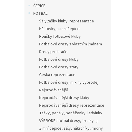
n
ČEPICE
e
FOTBAL
l
Šály,tašky kluby, reprezentace
Kšiltovky, zimní čepice
Roušky fotbalové kluby
Fotbalové dresy s vlastním jménem
Dresy pro hráče
Fotbalové dresy kluby
Fotbalové dresy státy
Česká reprezentace
Fotbalové dresy, mikiny výprodej
Nejprodávanější
Nejprodávanější dresy kluby
Nejprodávanější dresy reprezentace
Tašky, penály, peněženky, ledvinky
VÝPRODEJ fotbal dresy, trenky aj.
Zimní čepice, šály, nákrčníky, mikiny