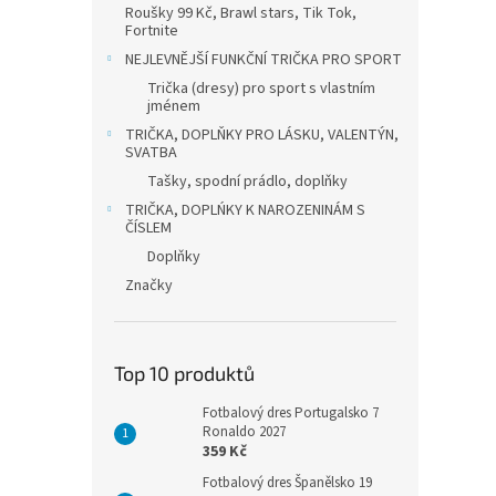
Roušky 99 Kč, Brawl stars, Tik Tok,
Fortnite
NEJLEVNĚJŠÍ FUNKČNÍ TRIČKA PRO SPORT
Trička (dresy) pro sport s vlastním
jménem
TRIČKA, DOPLŇKY PRO LÁSKU, VALENTÝN,
SVATBA
Tašky, spodní prádlo, doplňky
TRIČKA, DOPLŃKY K NAROZENINÁM S
ČÍSLEM
Doplňky
Značky
Top 10 produktů
Fotbalový dres Portugalsko 7
Ronaldo 2027
359 Kč
Fotbalový dres Španělsko 19