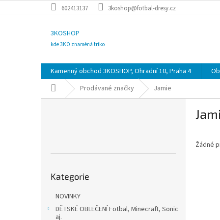
Přejít
602413137
3koshop@fotbal-dresy.cz
na
obsah
3KOSHOP
kde 3KO znaméná triko
Kamenný obchod 3KOSHOP, Ohradní 10, Praha 4
Ob
Domů
Prodávané značky
Jamie
P
Jam
o
s
t
Žádné p
r
a
Přeskočit
n
Kategorie
kategorie
n
í
NOVINKY
p
DĚTSKÉ OBLEČENÍ Fotbal, Minecraft, Sonic
a
aj.