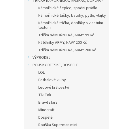
TRIČKA NÁMOŘNICKÁ, MASKÁČ, DOPLŇKY
Námořnické čepice, spodní prádlo
Námořnické tašky, batohy, pytle, vlajky
Námořnická trička, doplňky s vlastním
textem
Trička NÁMOŘNICKÁ, ARMY 99 Kč
Nátělníky ARMY, NAVY 200 Kč
Trička NÁMOŘNICKÁ, ARMY 200 Kč
VÝPRODEJ
ROUŠKY DĚTSKÉ, DOSPĚLÉ
LOL
Fotbalové kluby
Ledové království
Tik Tok
Brawl stars
Minecraft
Dospělé
Rouška Superman mini