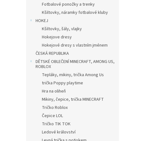
Fotbalové ponožky a trenky
Kšiltovky, náramky fotbalové kluby
HOKEJ
Kšiltovky, šály, vlajky
Hokejove dresy
Hokejové dresy s vlastním jménem
ČESKÁ REPUBLIKA
DĚTSKÉ OBLEČENÍ MINECRAFT, AMONG US,
ROBLOX
Tepláky, mikiny, trička Among Us
trička Poppy playtime
Hra na oliheň
Mikiny, čepice, trička MINECRAFT
Tričko Roblox
Čepice LOL
Tričko TIK TOK
Ledové království
Levná trička s potiskem