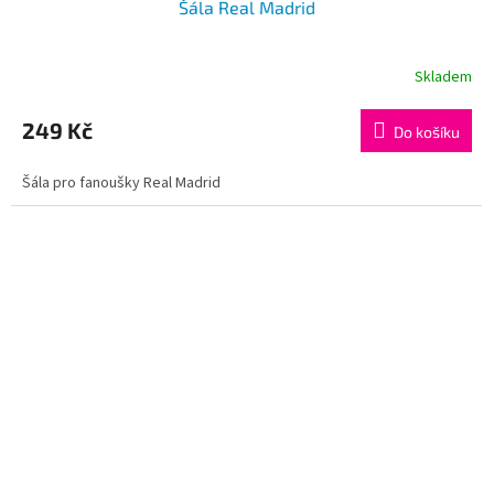
Šála Real Madrid
Skladem
Průměrné
hodnocení
produktu
249 Kč
Do košíku
je
5,0
Šála pro fanoušky Real Madrid
z
5
hvězdiček.