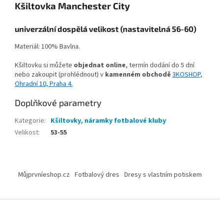
Kšiltovka Manchester City
univerzální dospělá velikost (nastavitelná 56-60)
Materiál: 100% Bavlna.
Kšiltovku si můžete
objednat online
, termín dodání do 5 dní
nebo zakoupit (prohlédnout) v
kamenném obchodě
3KOSHOP,
Ohradní 10, Praha 4
.
Doplňkové parametry
Kategorie
:
Kšiltovky, náramky fotbalové kluby
Velikost
:
53-55
Z
á
Můjprvníeshop.cz
Fotbalový dres
Dresy s vlastním potiskem
p
a
t
í