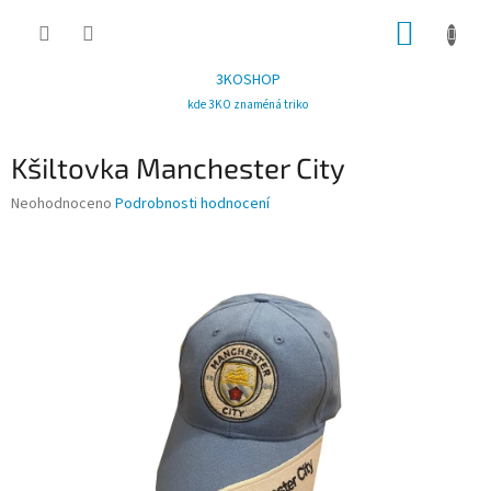
Přejít
NÁKUP
na
obsah
KOŠÍK
3KOSHOP
kde 3KO znaméná triko
Kšiltovka Manchester City
Průměrné
Neohodnoceno
Podrobnosti hodnocení
hodnocení
produktu
je
0,0
z
5
hvězdiček.