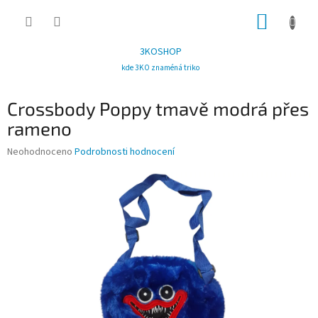
Přejít
NÁKUP
na
obsah
KOŠÍK
3KOSHOP
kde 3KO znaméná triko
Crossbody Poppy tmavě modrá přes
rameno
Průměrné
Neohodnoceno
Podrobnosti hodnocení
hodnocení
produktu
je
0,0
z
5
hvězdiček.