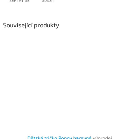
ZEPTAT SE
SDÍLET
Související produkty
Dětské tričko Poppy barevné
výprodej