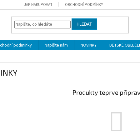
JAK NAKUPOVAT
OBCHODNÍ PODMÍNKY
HLEDAT
chodní podmínky
Napište nám
NOVINKY
DĚTSKÉ OBLEČENÍ 
INKY
Produkty teprve připra