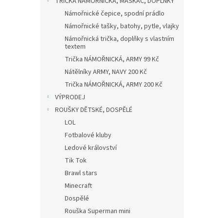
TRIČKA NÁMOŘNICKÁ, MASKÁČ, DOPLŇKY
Námořnické čepice, spodní prádlo
Námořnické tašky, batohy, pytle, vlajky
Námořnická trička, doplňky s vlastním
textem
Trička NÁMOŘNICKÁ, ARMY 99 Kč
Nátělníky ARMY, NAVY 200 Kč
Trička NÁMOŘNICKÁ, ARMY 200 Kč
VÝPRODEJ
ROUŠKY DĚTSKÉ, DOSPĚLÉ
LOL
Fotbalové kluby
Ledové království
Tik Tok
Brawl stars
Minecraft
Dospělé
Rouška Superman mini