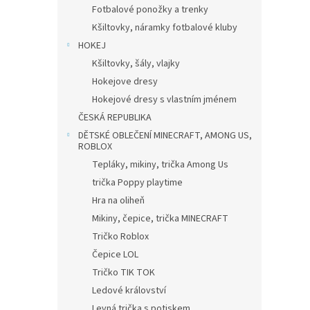
Fotbalové ponožky a trenky
Kšiltovky, náramky fotbalové kluby
HOKEJ
Kšiltovky, šály, vlajky
Hokejove dresy
Hokejové dresy s vlastním jménem
ČESKÁ REPUBLIKA
DĚTSKÉ OBLEČENÍ MINECRAFT, AMONG US,
ROBLOX
Tepláky, mikiny, trička Among Us
trička Poppy playtime
Hra na oliheň
Mikiny, čepice, trička MINECRAFT
Tričko Roblox
Čepice LOL
Tričko TIK TOK
Ledové království
Levná trička s potiskem