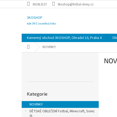
Přejít
602413137
3koshop@fotbal-dresy.cz
na
obsah
3KOSHOP
kde 3KO znaméná triko
Kamenný obchod 3KOSHOP, Ohradní 10, Praha 4
Ob
Domů
NOVINKY
P
NOV
o
s
t
r
a
Přeskočit
n
Kategorie
kategorie
n
í
NOVINKY
p
DĚTSKÉ OBLEČENÍ Fotbal, Minecraft, Sonic
a
aj.