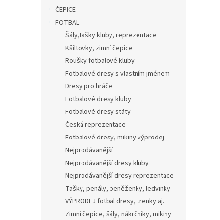
n
ČEPICE
e
FOTBAL
l
Šály,tašky kluby, reprezentace
Kšiltovky, zimní čepice
Roušky fotbalové kluby
Fotbalové dresy s vlastním jménem
Dresy pro hráče
Fotbalové dresy kluby
Fotbalové dresy státy
Česká reprezentace
Fotbalové dresy, mikiny výprodej
Nejprodávanější
Nejprodávanější dresy kluby
Nejprodávanější dresy reprezentace
Tašky, penály, peněženky, ledvinky
VÝPRODEJ fotbal dresy, trenky aj.
Zimní čepice, šály, nákrčníky, mikiny