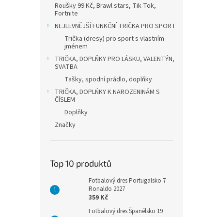
Roušky 99 Kč, Brawl stars, Tik Tok,
Fortnite
NEJLEVNĚJŠÍ FUNKČNÍ TRIČKA PRO SPORT
Trička (dresy) pro sport s vlastním
jménem
TRIČKA, DOPLŇKY PRO LÁSKU, VALENTÝN,
SVATBA
Tašky, spodní prádlo, doplňky
TRIČKA, DOPLŃKY K NAROZENINÁM S
ČÍSLEM
Doplňky
Značky
Top 10 produktů
Fotbalový dres Portugalsko 7
Ronaldo 2027
359 Kč
Fotbalový dres Španělsko 19