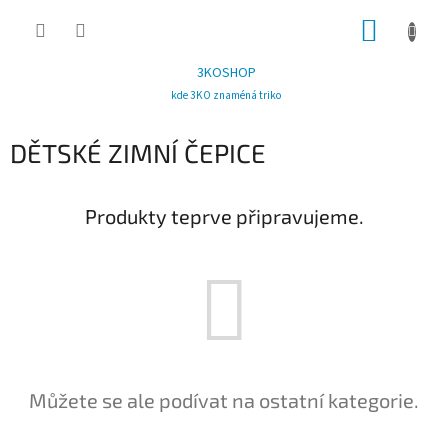
Přejít
NÁKUP
na
obsah
KOŠÍK
3KOSHOP
kde 3KO znaméná triko
DĚTSKÉ ZIMNÍ ČEPICE
Produkty teprve připravujeme.
Můžete se ale podívat na ostatní kategorie.