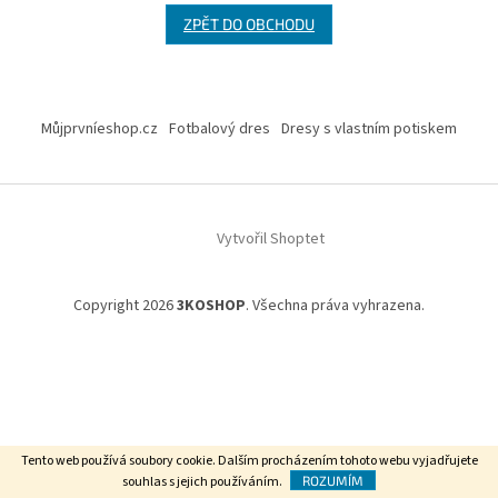
ZPĚT DO OBCHODU
Z
á
Můjprvníeshop.cz
Fotbalový dres
Dresy s vlastním potiskem
p
a
t
í
Vytvořil Shoptet
Copyright 2026
3KOSHOP
. Všechna práva vyhrazena.
Tento web používá soubory cookie. Dalším procházením tohoto webu vyjadřujete
souhlas s jejich používáním.
ROZUMÍM