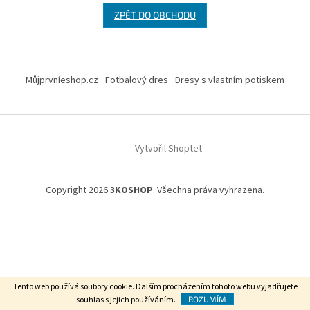
ZPĚT DO OBCHODU
Z
á
Můjprvníeshop.cz
Fotbalový dres
Dresy s vlastním potiskem
p
a
t
í
Vytvořil Shoptet
Copyright 2026
3KOSHOP
. Všechna práva vyhrazena.
Tento web používá soubory cookie. Dalším procházením tohoto webu vyjadřujete
souhlas s jejich používáním.
ROZUMÍM