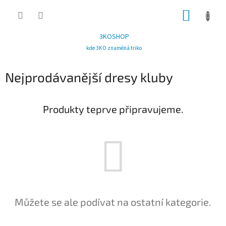
Přejít
NÁKUP
na
obsah
KOŠÍK
3KOSHOP
kde 3KO znaméná triko
Nejprodávanější dresy kluby
Produkty teprve připravujeme.
Můžete se ale podívat na ostatní kategorie.