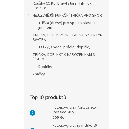
Roušky 99 Kč, Brawl stars, Tik Tok,
Fortnite
NEJLEVNĚJŠÍ FUNKČNÍ TRIČKA PRO SPORT
Trička (dresy) pro sport s vlastním
jménem
TRIČKA, DOPLŇKY PRO LÁSKU, VALENTÝN,
SVATBA
Tašky, spodní prádlo, doplňky
TRIČKA, DOPLŃKY K NAROZENINÁM S
ČÍSLEM
Doplňky
Značky
Top 10 produktů
Fotbalový dres Portugalsko 7
Ronaldo 2027
359 Kč
Fotbalový dres Španělsko 19