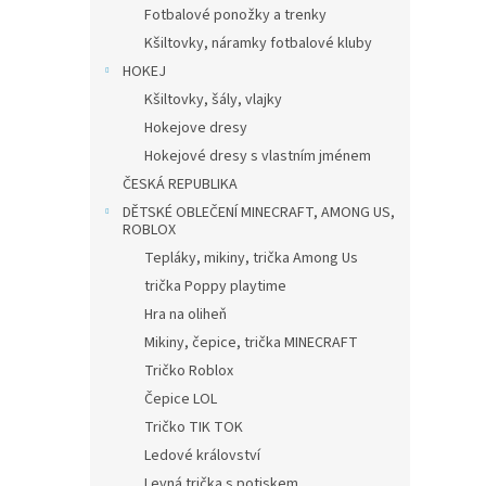
Fotbalové ponožky a trenky
Kšiltovky, náramky fotbalové kluby
HOKEJ
Kšiltovky, šály, vlajky
Hokejove dresy
Hokejové dresy s vlastním jménem
ČESKÁ REPUBLIKA
DĚTSKÉ OBLEČENÍ MINECRAFT, AMONG US,
ROBLOX
Tepláky, mikiny, trička Among Us
trička Poppy playtime
Hra na oliheň
Mikiny, čepice, trička MINECRAFT
Tričko Roblox
Čepice LOL
Tričko TIK TOK
Ledové království
Levná trička s potiskem