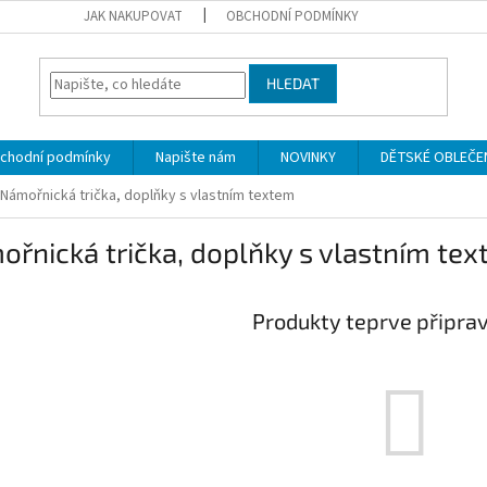
JAK NAKUPOVAT
OBCHODNÍ PODMÍNKY
HLEDAT
chodní podmínky
Napište nám
NOVINKY
DĚTSKÉ OBLEČENÍ 
Námořnická trička, doplňky s vlastním textem
řnická trička, doplňky s vlastním te
Produkty teprve připra