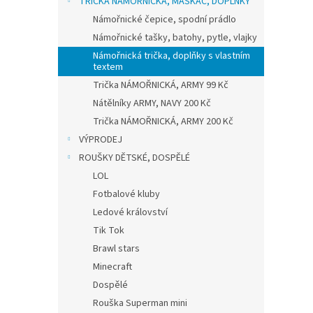
TRIČKA NÁMOŘNICKÁ, MASKÁČ, DOPLŇKY
Námořnické čepice, spodní prádlo
Námořnické tašky, batohy, pytle, vlajky
Námořnická trička, doplňky s vlastním
textem
Trička NÁMOŘNICKÁ, ARMY 99 Kč
Nátělníky ARMY, NAVY 200 Kč
Trička NÁMOŘNICKÁ, ARMY 200 Kč
VÝPRODEJ
ROUŠKY DĚTSKÉ, DOSPĚLÉ
LOL
Fotbalové kluby
Ledové království
Tik Tok
Brawl stars
Minecraft
Dospělé
Rouška Superman mini