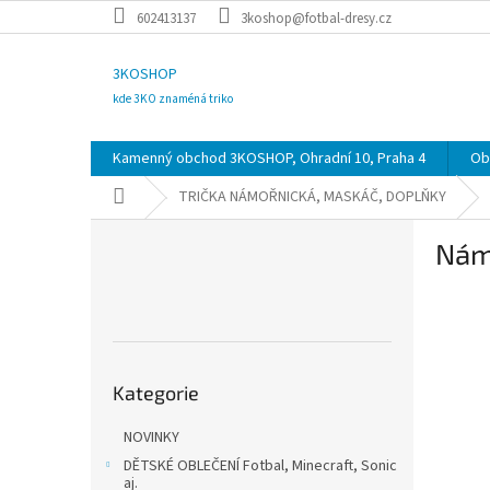
Přejít
602413137
3koshop@fotbal-dresy.cz
na
obsah
3KOSHOP
kde 3KO znaméná triko
Kamenný obchod 3KOSHOP, Ohradní 10, Praha 4
Ob
Domů
TRIČKA NÁMOŘNICKÁ, MASKÁČ, DOPLŇKY
P
Námo
o
s
t
r
a
Přeskočit
n
Kategorie
kategorie
n
í
NOVINKY
p
DĚTSKÉ OBLEČENÍ Fotbal, Minecraft, Sonic
a
aj.