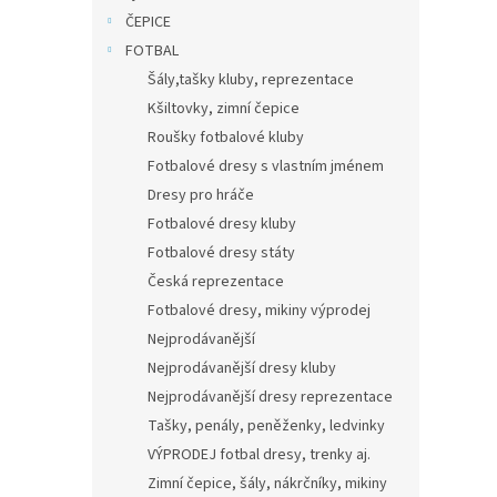
n
ČEPICE
e
FOTBAL
l
Šály,tašky kluby, reprezentace
Kšiltovky, zimní čepice
Roušky fotbalové kluby
Fotbalové dresy s vlastním jménem
Dresy pro hráče
Fotbalové dresy kluby
Fotbalové dresy státy
Česká reprezentace
Fotbalové dresy, mikiny výprodej
Nejprodávanější
Nejprodávanější dresy kluby
Nejprodávanější dresy reprezentace
Tašky, penály, peněženky, ledvinky
VÝPRODEJ fotbal dresy, trenky aj.
Zimní čepice, šály, nákrčníky, mikiny