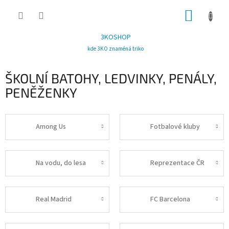
Přejít
NÁKUP
na
obsah
KOŠÍK
3KOSHOP
kde 3KO znaméná triko
ŠKOLNÍ BATOHY, LEDVINKY, PENÁLY,
PENĚŽENKY
Among Us
Fotbalové kluby
Na vodu, do lesa
Reprezentace ČR
Real Madrid
FC Barcelona