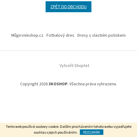
ZPĚT DO OBCHODU
Z
á
Můjprvníeshop.cz
Fotbalový dres
Dresy s vlastním potiskem
p
a
t
í
Vytvořil Shoptet
Copyright 2026
3KOSHOP
. Všechna práva vyhrazena.
Tento web používá soubory cookie. Dalším procházením tohoto webu vyjadřujete
souhlas s jejich používáním.
ROZUMÍM