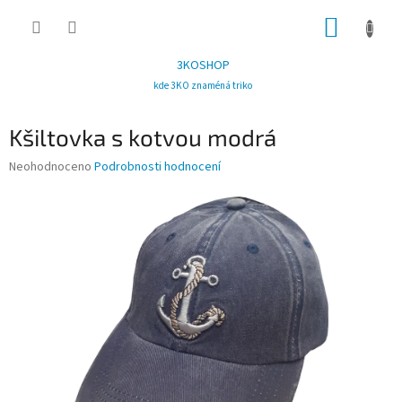
Přejít
NÁKUP
na
obsah
KOŠÍK
3KOSHOP
kde 3KO znaméná triko
Kšiltovka s kotvou modrá
Průměrné
Neohodnoceno
Podrobnosti hodnocení
hodnocení
produktu
je
0,0
z
5
hvězdiček.