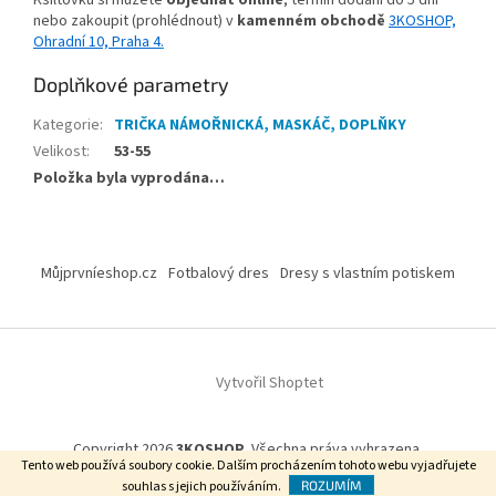
nebo zakoupit (prohlédnout) v
kamenném obchodě
3KOSHOP,
Ohradní 10, Praha 4
.
Doplňkové parametry
Kategorie
:
TRIČKA NÁMOŘNICKÁ, MASKÁČ, DOPLŇKY
Velikost
:
53-55
Položka byla vyprodána…
Z
á
Můjprvníeshop.cz
Fotbalový dres
Dresy s vlastním potiskem
p
a
t
í
Vytvořil Shoptet
Copyright 2026
3KOSHOP
. Všechna práva vyhrazena.
Tento web používá soubory cookie. Dalším procházením tohoto webu vyjadřujete
souhlas s jejich používáním.
ROZUMÍM