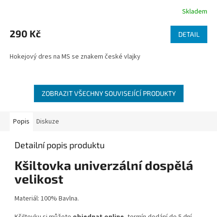
Skladem
290 Kč
DETAIL
Hokejový dres na MS se znakem české vlajky
ZOBRAZIT VŠECHNY SOUVISEJÍCÍ PRODUKTY
Popis
Diskuze
Detailní popis produktu
Kšiltovka univerzální dospělá
velikost
Materiál: 100% Bavlna.
Kšiltovku si můžete
objednat online
, termín dodání do 5 dní