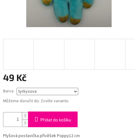
49 Kč
Měrná
Barva
cena:
Můžeme doručit do:
Zvolte variantu
Přidat do košíku
Plyšová postavička přívěšek Poppy12 cm