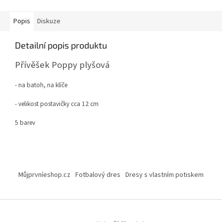
Popis
Diskuze
Detailní popis produktu
Přívěšek Poppy plyšová
- na batoh, na klíče
- velikost postavičky cca 12 cm
5 barev
Z
á
Můjprvníeshop.cz
Fotbalový dres
Dresy s vlastním potiskem
p
a
t
í