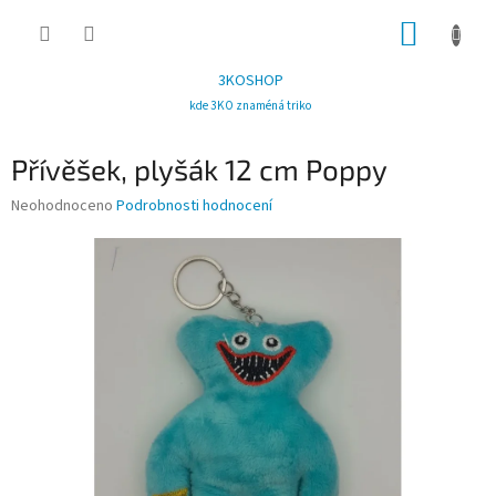
Přejít
NÁKUP
na
obsah
KOŠÍK
3KOSHOP
kde 3KO znaméná triko
Přívěšek, plyšák 12 cm Poppy
Průměrné
Neohodnoceno
Podrobnosti hodnocení
hodnocení
produktu
je
0,0
z
5
hvězdiček.