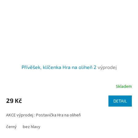
Přívěšek, klíčenka Hra na oliheň 2
výprodej
Skladem
29 Kč
DETAIL
AKCE výprodej : Postavička Hra na oliheň
černý
bez hlavy