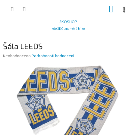
Přejít
NÁKUP
na
obsah
KOŠÍK
3KOSHOP
kde 3KO znaméná triko
Šála LEEDS
Průměrné
Neohodnoceno
Podrobnosti hodnocení
hodnocení
produktu
je
0,0
z
5
hvězdiček.