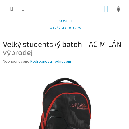
Přejít
NÁKUP
na
obsah
KOŠÍK
3KOSHOP
kde 3KO znaméná triko
Velký studentský batoh - AC MILÁN
výprodej
Průměrné
Neohodnoceno
Podrobnosti hodnocení
hodnocení
produktu
je
0,0
z
5
hvězdiček.