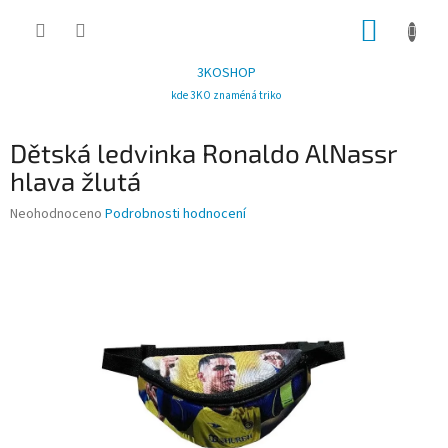
Přejít
NÁKUP
na
obsah
KOŠÍK
3KOSHOP
kde 3KO znaméná triko
Dětská ledvinka Ronaldo AlNassr
hlava žlutá
Průměrné
Neohodnoceno
Podrobnosti hodnocení
hodnocení
produktu
je
0,0
z
5
hvězdiček.