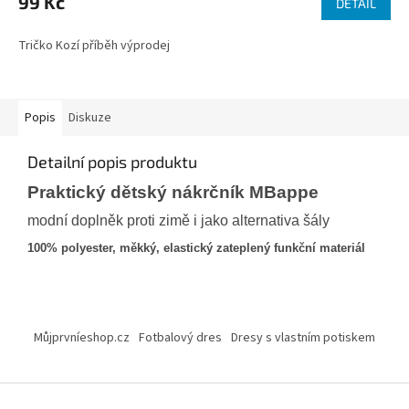
99 Kč
DETAIL
Tričko Kozí příběh výprodej
Popis
Diskuze
Detailní popis produktu
Praktický dětský nákrčník MBappe
modní doplněk proti zimě i jako alternativa šály
100% polyester, měkký, elastický zateplený funkční materiál
Z
á
Můjprvníeshop.cz
Fotbalový dres
Dresy s vlastním potiskem
p
a
t