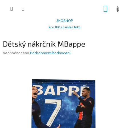
Přejít
NÁKUP
na
obsah
KOŠÍK
3KOSHOP
kde 3KO znaméná triko
Dětský nákrčník MBappe
Průměrné
Neohodnoceno
Podrobnosti hodnocení
hodnocení
produktu
je
0,0
z
5
hvězdiček.