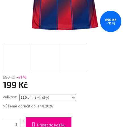
690 Kč
–71 %
690 Kč
–71 %
199 Kč
Měrná
Velikost
cena:
Můžeme doručit do:
14.8.2026
Přidat do košíku