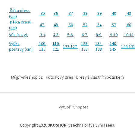
Šířka dresu
35
36
37
38
39
40
43
(cm)
Délka dresu
47
48
50
52
54
57
60
(cm)
Věk (roky)
3-4
4-5
5-6
6-7
8-9
9-10
10-11
Výška
100-
116-
128-
134-
140-
122-127
146-15
postavy (cm)
115
121
133
139
145
Z
á
Můjprvníeshop.cz
Fotbalový dres
Dresy s vlastním potiskem
p
a
t
í
Vytvořil Shoptet
Copyright 2026
3KOSHOP
. Všechna práva vyhrazena.