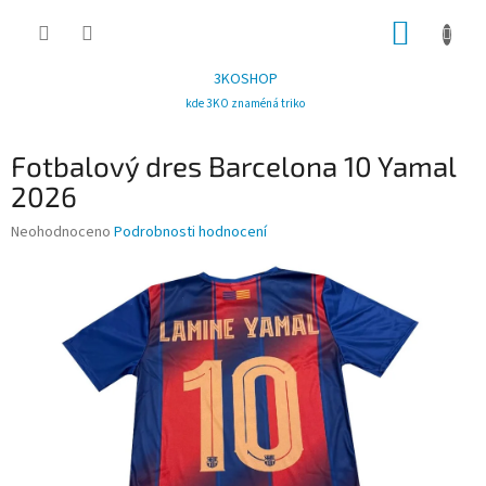
Přejít
NÁKUP
na
obsah
KOŠÍK
3KOSHOP
kde 3KO znaméná triko
Fotbalový dres Barcelona 10 Yamal
2026
Průměrné
Neohodnoceno
Podrobnosti hodnocení
hodnocení
produktu
je
0,0
z
5
hvězdiček.